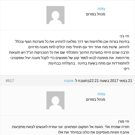
ricky
מנהל בפורום
היי ג'ני
בחינות בגרות אכן מלחיצות ושי דרך נפלאה להרגיע את כל מערכות הגוף ובכלל
להירגע. שיטת מוח אחד יחד עם תרגילי מוח יכולים לתת מענה מדהים.
הרבה שנים הייתי במערכת החינוך והפכלתי שם את כל הטכניקות הנ"ל ויש תוצאות
מדהימות. את מוזמנת לבוא לספר קטן של מפגשים כדי לקבל מענה יעיל ואפקטיבי
להתמודדות עם מתח בשעת בחינה . בהצלחה בבחינות.
ריקי
21 במאי 2017 בשעה 22:21
בתגובה ל:
אהבה
#617
ricky
מנהל בפורום
היי מורן
תודה שפנית אלי .הגעת אל המקום המתאים. אני עוזרת לאנשים לצאת מתקיעות.
אהבה וזוגיות מעסיקים את כולנו ובמיוחד את אלו