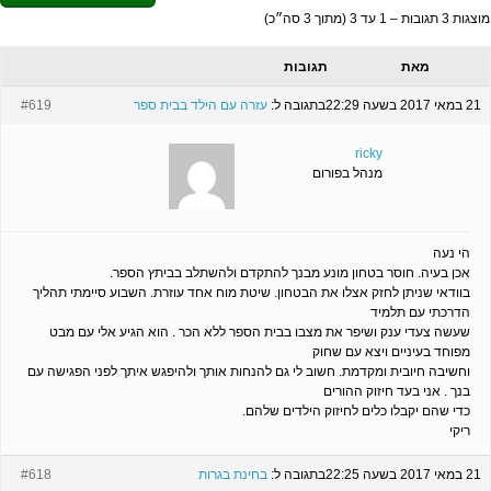
מוצגות 3 תגובות – 1 עד 3 (מתוך 3 סה״כ)
מאת
תגובות
21 במאי 2017 בשעה 22:29
בתגובה ל:
עזרה עם הילד בבית ספר
#619
ricky
מנהל בפורום
הי נעה
אכן בעיה. חוסר בטחון מונע מבנך להתקדם ולהשתלב בביתץ הספר.
בוודאי שניתן לחזק אצלו את הבטחון. שיטת מוח אחד עוזרת. השבוע סיימתי תהליך
הדרכתי עם תלמיד
שעשה צעדי ענק ושיפר את מצבו בבית הספר ללא הכר . הוא הגיע אלי עם מבט
מפוחד בעיניים ויצא עם שחוק
וחשיבה חיובית ומקדמת. חשוב לי גם להנחות אותך ולהיפגש איתך לפני הפגישה עם
בנך . אני בעד חיזוק ההורים
כדי שהם יקבלו כלים לחיזוק הילדים שלהם.
ריקי
21 במאי 2017 בשעה 22:25
בתגובה ל:
בחינת בגרות
#618