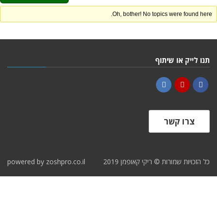
Oh, bother! No topics were found here.
תנו לייק או שיתוף
LinkedIn
YouTube
Facebook
צרו קשר
כל הזכויות שמורות © ריקי קאופמן 2019
zoshpro.co.il
powered by