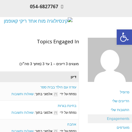
054-6827767
פתח סרגל נגישות
Topics Engaged In
מוצגים 3 דיונים – 1 עד 3 (מתוך 3 סה״כ)
דיון
עזרה עם הילד בבית ספר
פרופיל
נפתח על ידי
אלמוני
בתוך:
שאלות ותשובות
הדיונים שלי
בחינת בגרות
התגובות שלי
נפתח על ידי
אלמוני
בתוך:
שאלות ותשובות
Engagements
אהבה
מועדפים
נפתח על ידי
אלמוני
בתוך:
שאלות ותשובות